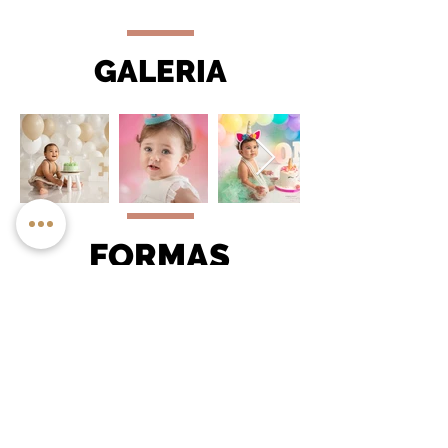
GALERIA
FORMAS
DE PAGO
Puedes reservar tu sesión con un
anticipo y el restante pagarlo el
mismo día de la sesión en efectivo,
por transferencia bancaria o con
tarjeta.